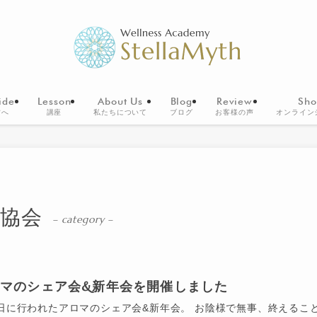
ide
Lesson
About Us
Blog
Review
Sho
方へ
講座
私たちについて
ブログ
お客様の声
オンライン
C協会
– category –
マのシェア会&新年会を開催しました
2日に行われたアロマのシェア会&新年会。 お陰様で無事、終えるこ