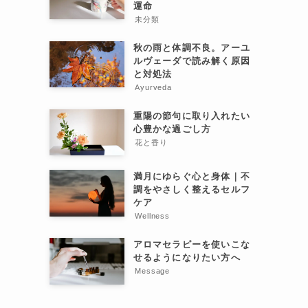
運命
未分類
秋の雨と体調不良。アーユ
ルヴェーダで読み解く原因
と対処法
Ayurveda
重陽の節句に取り入れたい
心豊かな過ごし方
花と香り
満月にゆらぐ心と身体｜不
調をやさしく整えるセルフ
ケア
Wellness
アロマセラピーを使いこな
せるようになりたい方へ
Message