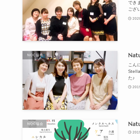
でき
ござい
20
Na
NOC協会
こんに
Ste
た♪ 
20
Na
NOC協会
20