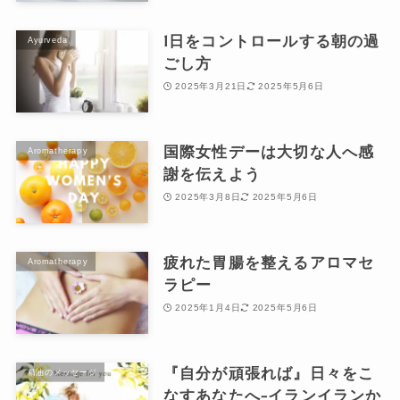
1日をコントロールする朝の過
Ayurveda
ごし方
2025年3月21日
2025年5月6日
国際女性デーは大切な人へ感
Aromatherapy
謝を伝えよう
2025年3月8日
2025年5月6日
疲れた胃腸を整えるアロマセ
Aromatherapy
ラピー
2025年1月4日
2025年5月6日
『自分が頑張れば』日々をこ
精油のメッセージ
なすあなたへ-イランイランか