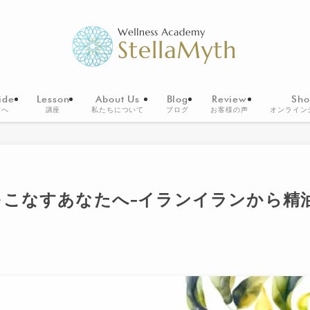
ide
Lesson
About Us
Blog
Review
Sho
方へ
講座
私たちについて
ブログ
お客様の声
オンライン
をこなすあなたへ-イランイランから精