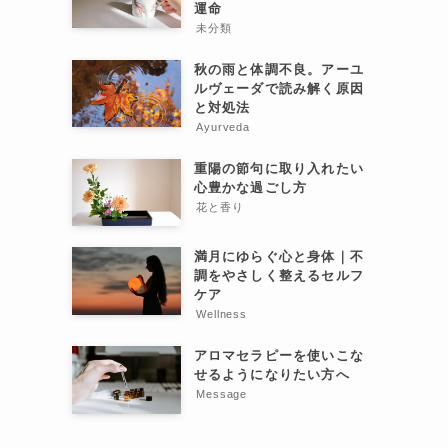
運命
未分類
秋の雨と体調不良。アーユ
ルヴェーダで読み解く原因
と対処法
Ayurveda
重陽の節句に取り入れたい
心豊かな過ごし方
花と香り
満月にゆらぐ心と身体｜不
調をやさしく整えるセルフ
ケア
Wellness
アロマセラピーを使いこな
せるようになりたい方へ
Message