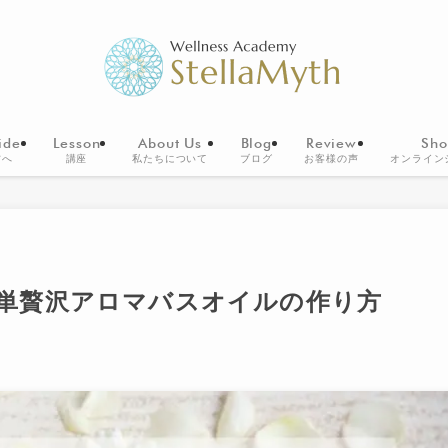
ide
Lesson
About Us
Blog
Review
Sho
方へ
講座
私たちについて
ブログ
お客様の声
オンライン
単贅沢アロマバスオイルの作り方